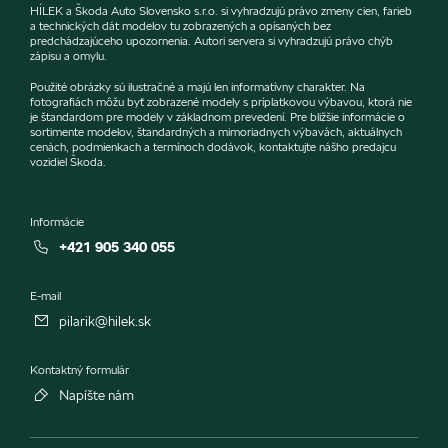
HÍLEK a Škoda Auto Slovensko s.r.o. si vyhradzujú právo zmeny cien, farieb
a technických dát modelov tu zobrazených a opísaných bez
predchádzajúceho upozornenia. Autori servera si vyhradzujú právo chýb
zápisu a omylu.
Použité obrázky sú ilustračné a majú len informatívny charakter. Na
fotografiách môžu byť zobrazené modely s príplatkovou výbavou, ktorá nie
je štandardom pre modely v základnom prevedení. Pre bližšie informácie o
sortimente modelov, štandardných a mimoriadnych výbavách, aktuálnych
cenách, podmienkach a termínoch dodávok, kontaktujte nášho predajcu
vozidiel Škoda.
Informácie
+421 905 340 055
E-mail
pilarik@hilek.sk
Kontaktný formulár
Napíšte nám