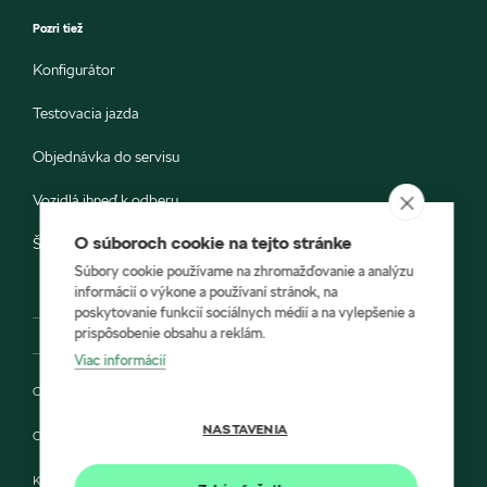
Pozri tiež
Konfigurátor
Testovacia jazda
Objednávka do servisu
Vozidlá ihneď k odberu
O súboroch cookie na tejto stránke
Škoda E-shop
Súbory cookie používame na zhromažďovanie a analýzu
informácií o výkone a používaní stránok, na
poskytovanie funkcií sociálnych médií a na vylepšenie a
prispôsobenie obsahu a reklám.
Viac informácií
Ochrana osobných údajov
NASTAVENIA
Cookies
Kontakt