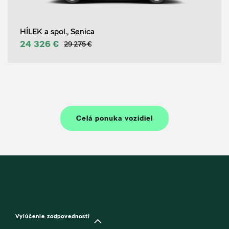
HÍLEK a spol., Senica
24 326 €
29 275 €
Celá ponuka vozidiel
Vylúčenie zodpovednosti