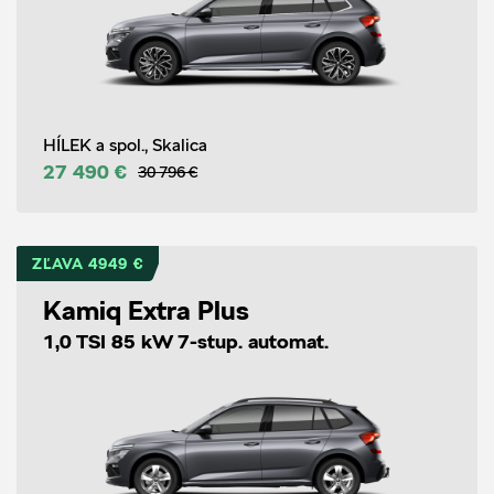
HÍLEK a spol., Skalica
27 490 €
30 796 €
ZĽAVA 4949 €
Kamiq Extra Plus
1,0 TSI 85 kW 7-stup. automat.