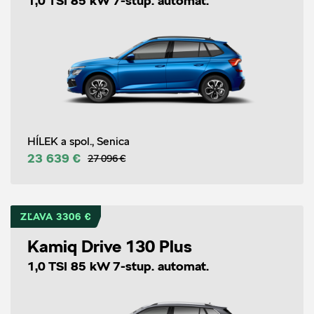
1,0 TSI 85 kW 7-stup. automat.
HÍLEK a spol., Senica
23 639 €
27 096 €
ZĽAVA 3306 €
Kamiq Drive 130 Plus
1,0 TSI 85 kW 7-stup. automat.