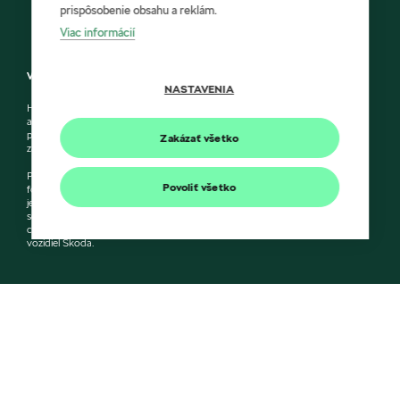
prispôsobenie obsahu a reklám.
Viac informácií
Vylúčenie zodpovednosti
NASTAVENIA
HÍLEK a Škoda Auto Slovensko s.r.o. si vyhradzujú právo zmeny cien, farieb
a technických dát modelov tu zobrazených a opísaných bez
predchádzajúceho upozornenia. Autori servera si vyhradzujú právo chýb
Zakázať všetko
zápisu a omylu.
Použité obrázky sú ilustračné a majú len informatívny charakter. Na
Povoliť všetko
fotografiách môžu byť zobrazené modely s príplatkovou výbavou, ktorá nie
je štandardom pre modely v základnom prevedení. Pre bližšie informácie o
sortimente modelov, štandardných a mimoriadnych výbavách, aktuálnych
cenách, podmienkach a termínoch dodávok, kontaktujte nášho predajcu
vozidiel Škoda.
Informácie
+421 905 340 055
E-mail
pilarik@hilek.sk