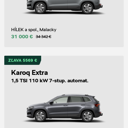
HÍLEK a spol., Malacky
31 000 €
34 342 €
ZĽAVA 5569 €
Karoq Extra
1,5 TSI 110 kW 7-stup. automat.