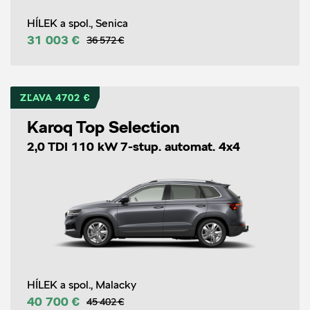
HÍLEK a spol., Senica
31 003 €
36 572 €
ZĽAVA 4702 €
Karoq Top Selection
2,0 TDI 110 kW 7-stup. automat. 4x4
HÍLEK a spol., Malacky
40 700 €
45 402 €