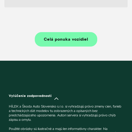
Celá ponuka vozidiel
Vylúčenie zodpovednosti
HÍLEK a Škoda Auto Slovensko s.r.o. si vyhradzujú právo zmeny cien, farieb
a technických dát modelov tu zobrazených a opísaných bez
predchádzajúceho upozornenia. Autori servera si vyhradzujú právo chýb
zápisu a omylu.
Použité obrázky sú ilustračné a majú len informatívny charakter. Na