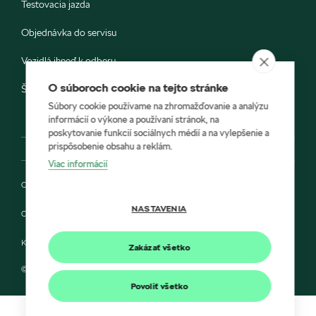
Testovacia jazda
Objednávka do servisu
Vozidlá ihneď k odberu
O súboroch cookie na tejto stránke
Škoda E-shop
Súbory cookie používame na zhromažďovanie a analýzu
informácií o výkone a používaní stránok, na
poskytovanie funkcií sociálnych médií a na vylepšenie a
prispôsobenie obsahu a reklám.
Viac informácií
Ochrana osobných údajov
NASTAVENIA
Cookies
Kontakt
Zakázať všetko
© 2022 HÍLEK a Škoda Auto Slovensko s.r.o.
Povoliť všetko