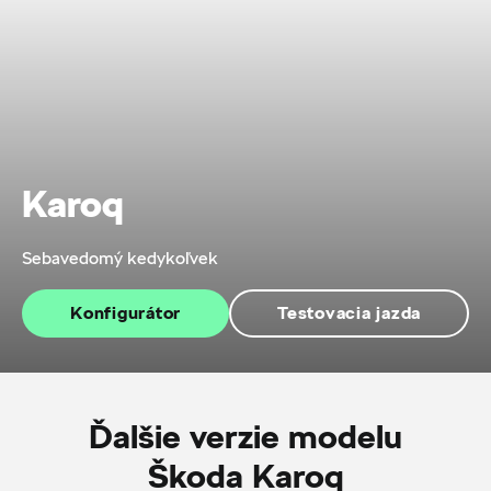
Karoq
Sebavedomý kedykoľvek
Konfigurátor
Testovacia jazda
Ďalšie verzie modelu
Škoda Karoq