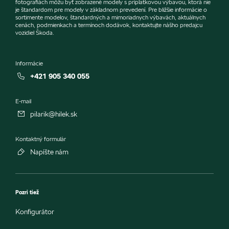
fotografiách môžu byť zobrazené modely s príplatkovou výbavou, ktorá nie
je štandardom pre modely v základnom prevedení. Pre bližšie informácie o
sortimente modelov, štandardných a mimoriadnych výbavách, aktuálnych
cenách, podmienkach a termínoch dodávok, kontaktujte nášho predajcu
vozidiel Škoda.
Informácie
+421 905 340 055
E-mail
pilarik@hilek.sk
Kontaktný formulár
Napíšte nám
Pozri tiež
Konfigurátor